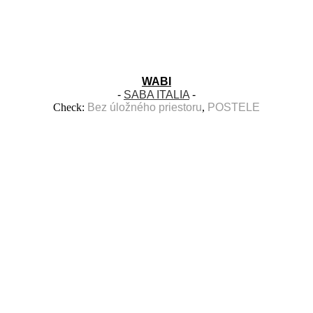
WABI
-
SABA ITALIA
-
Check:
Bez úložného priestoru
,
POSTELE