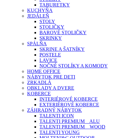
TABURETKY
KUCHYŇA
JEDÁLEŇ
STOLY
STOLIČKY
BAROVÉ STOLIČKY
SKRINKY
SPÁLŇA
SKRINE A ŠATNÍKY
POSTELE
LAVICE
NOČNÉ STOLÍKY A KOMODY
HOME OFFICE
NÁBYTOK PRE DETI
ZRKADLÁ
OBKLADY A DVERE
KOBERCE
INTERIÉROVÉ KOBERCE
EXTERIÉROVÉ KOBERCE
ZÁHRADNÝ NÁBYTOK
TALENTI ICON
TALENTI PREMIUM _ ALU
TALENTI PREMIUM _ WOOD
TALENTI YOUNG
MOLTENI&C OUTDOOR