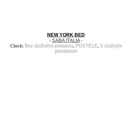
NEW YORK BED
-
SABA ITALIA
-
Check:
Bez úložného priestoru
,
POSTELE
,
S úložným
priestorom