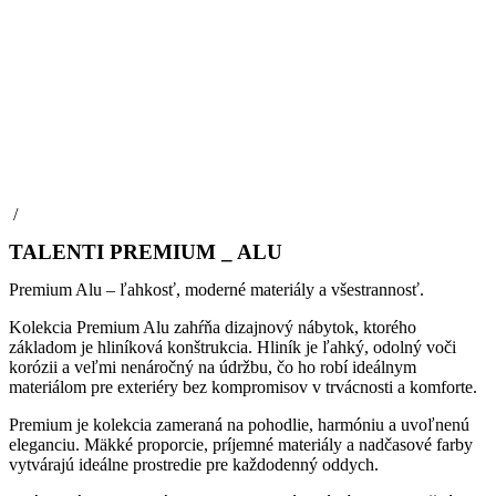
/
TALENTI PREMIUM _ ALU
Premium Alu – ľahkosť, moderné materiály a všestrannosť.
Kolekcia Premium Alu zahŕňa dizajnový nábytok, ktorého
základom je hliníková konštrukcia. Hliník je ľahký, odolný voči
korózii a veľmi nenáročný na údržbu, čo ho robí ideálnym
materiálom pre exteriéry bez kompromisov v trvácnosti a komforte.
Premium je kolekcia zameraná na pohodlie, harmóniu a uvoľnenú
eleganciu. Mäkké proporcie, príjemné materiály a nadčasové farby
vytvárajú ideálne prostredie pre každodenný oddych.