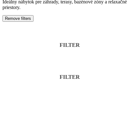
Ideálny nábytok pre záhrady, terasy, bazénové zóny a relaxačné
priestory.
Remove filters
FILTER
Značka
BONALDO
FILTER
BONTEMPI CASA
Značka
DIESEL WITH MOROSO
BONALDO
FALOMO MATERASSI
BONTEMPI CASA
FIAM
DIESEL WITH MOROSO
FLEXTEAM
FALOMO MATERASSI
FLOU