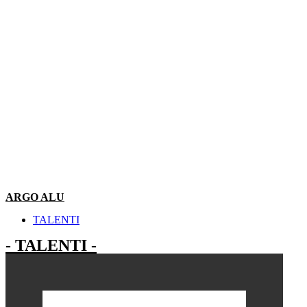
SANGIACOMO
ROLS
TALENTI
SABA ITALIA
TWILS
SANGIACOMO
USM
TALENTI
VITRA
Kategória
TWILS
USM
VITRA
Kategória
ARGO ALU
Reset
TALENTI
- TALENTI -