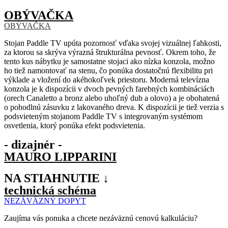
OBÝVAČKA
OBÝVAČKA
Stojan Paddle TV upúta pozornosť vďaka svojej vizuálnej ľahkosti,
za ktorou sa skrýva výrazná štrukturálna pevnosť. Okrem toho, že
tento kus nábytku je samostatne stojaci ako nízka konzola, možno
ho tiež namontovať na stenu, čo ponúka dostatočnú flexibilitu pri
výklade a vložení do akéhokoľvek priestoru. Moderná televízna
konzola je k dispozícii v dvoch pevných farebných kombináciách
(orech Canaletto a bronz alebo uhoľný dub a olovo) a je obohatená
o pohodlnú zásuvku z lakovaného dreva. K dispozícii je tiež verzia s
podsvieteným stojanom Paddle TV s integrovaným systémom
osvetlenia, ktorý ponúka efekt podsvietenia.
- dizajnér -
MAURO LIPPARINI
NA STIAHNUTIE ↓
technická schéma
NEZÁVÄZNÝ DOPYT
Zaujíma vás ponuka a chcete nezáväznú cenovú kalkuláciu?