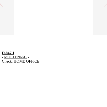
D.847.1
-
MOLTENI&C
-
Check:
HOME OFFICE