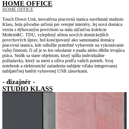
HOME OFFICE
HOME OFFICE
Touch Down Unit, inovatívna pracovná stanica navrhnutá studiom
Klass, bola pôvodne určená pre verejné interiéry. Jej nová domáca
verzia s dýhovaným povrchom sa stala súčasťou kolekcie
Molteni&C. TDU, vylepšený sériou nových domáckejších
povrchových úprav, bol koncipovaný ako samostatná domáca
pracovná stanica, kde odložíte potrebné vybavenie na vykonávanie
vašej činnosti, či už je to len odoslanie e-mailu alebo dlhšie trvajúca
práca. Stolík sa stane objektom, ktorý spĺňa individuálne
požiadavky, ktorý sa mení a ožíva podľa vašich potrieb. Svoj
notebook a elektronické zariadenia nabijete vďaka integrovanej
nabíjateľnej batérii vybavenej USB zásuvkami.
- dizajnér -
STUDIO KLASS