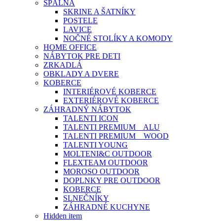
SPÁLŇA
SKRINE A ŠATNÍKY
POSTELE
LAVICE
NOČNÉ STOLÍKY A KOMODY
HOME OFFICE
NÁBYTOK PRE DETI
ZRKADLÁ
OBKLADY A DVERE
KOBERCE
INTERIÉROVÉ KOBERCE
EXTERIÉROVÉ KOBERCE
ZÁHRADNÝ NÁBYTOK
TALENTI ICON
TALENTI PREMIUM _ ALU
TALENTI PREMIUM _ WOOD
TALENTI YOUNG
MOLTENI&C OUTDOOR
FLEXTEAM OUTDOOR
MOROSO OUTDOOR
DOPLNKY PRE OUTDOOR
KOBERCE
SLNEČNÍKY
ZÁHRADNÉ KUCHYNE
Hidden item