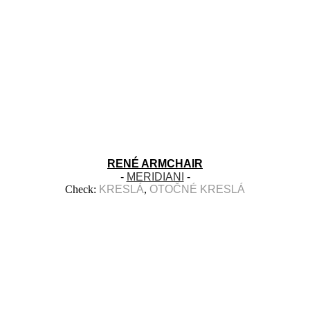
RENÉ ARMCHAIR
-
MERIDIANI
-
Check:
KRESLÁ
,
OTOČNÉ KRESLÁ