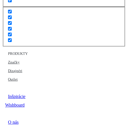
PRODUKTY
Značky
Dizajnéri
Outlet
Inšpirácie
Wishboard
O nás