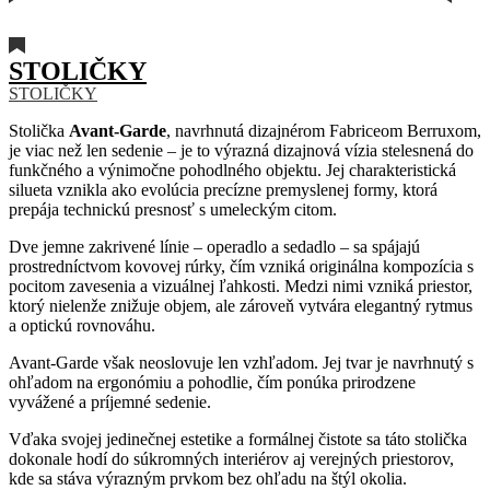
STOLIČKY
STOLIČKY
Stolička
Avant-Garde
, navrhnutá dizajnérom Fabriceom Berruxom,
je viac než len sedenie – je to výrazná dizajnová vízia stelesnená do
funkčného a výnimočne pohodlného objektu. Jej charakteristická
silueta vznikla ako evolúcia precízne premyslenej formy, ktorá
prepája technickú presnosť s umeleckým citom.
Dve jemne zakrivené línie – operadlo a sedadlo – sa spájajú
prostredníctvom kovovej rúrky, čím vzniká originálna kompozícia s
pocitom zavesenia a vizuálnej ľahkosti. Medzi nimi vzniká priestor,
ktorý nielenže znižuje objem, ale zároveň vytvára elegantný rytmus
a optickú rovnováhu.
Avant-Garde však neoslovuje len vzhľadom. Jej tvar je navrhnutý s
ohľadom na ergonómiu a pohodlie, čím ponúka prirodzene
vyvážené a príjemné sedenie.
Vďaka svojej jedinečnej estetike a formálnej čistote sa táto stolička
dokonale hodí do súkromných interiérov aj verejných priestorov,
kde sa stáva výrazným prvkom bez ohľadu na štýl okolia.