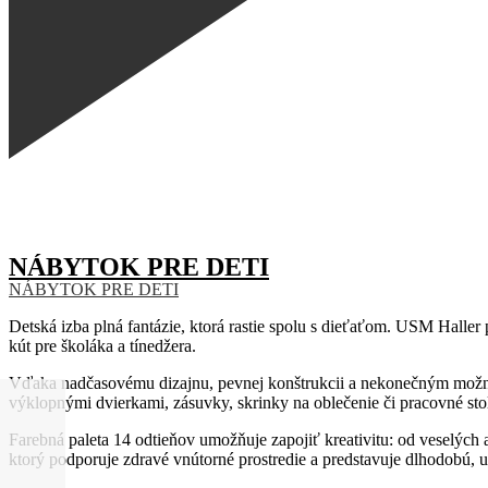
NÁBYTOK PRE DETI
NÁBYTOK PRE DETI
Detská izba plná fantázie, ktorá rastie spolu s dieťaťom. USM Haller
kút pre školáka a tínedžera.
Vďaka nadčasovému dizajnu, pevnej konštrukcii a nekonečným možnos
výklopnými dvierkami, zásuvky, skrinky na oblečenie či pracovné stol
Farebná paleta 14 odtieňov umožňuje zapojiť kreativitu: od veselých 
ktorý podporuje zdravé vnútorné prostredie a predstavuje dlhodobú, u