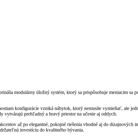
 prináša modulárny úložný systém, ktorý sa prispôsobuje meniacim sa p
tiam konfigurácie vzniká nábytok, ktorý nemusíte vymieňať, ale jedn
y vytvárajú prehľadný a hravý priestor na učenie aj oddych.
akcentov až po elegantné, pokojné riešenia vhodné aj do dizajnových i
držateľnú investíciu do kvalitného bývania.