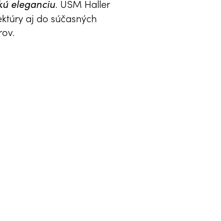
. USM Haller
kú eleganciu
ektúry aj do súčasných
rov.