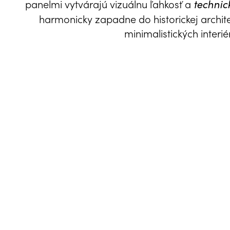
panelmi vytvárajú vizuálnu ľahkosť a
technic
harmonicky zapadne do historickej archit
minimalistických interié