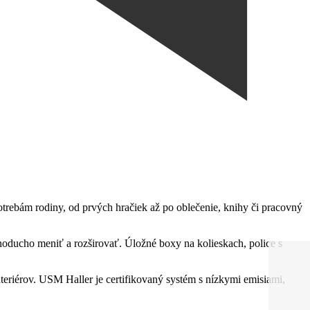
otrebám rodiny, od prvých hračiek až po oblečenie, knihy či pracovný
oducho meniť a rozširovať. Úložné boxy na kolieskach, police s
nteriérov. USM Haller je certifikovaný systém s nízkymi emisiami,