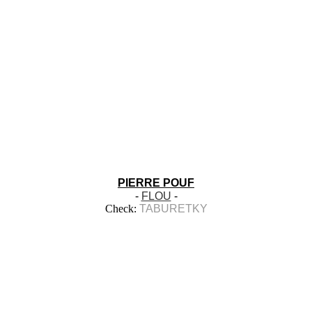
PIERRE POUF
-
FLOU
-
Check:
TABURETKY