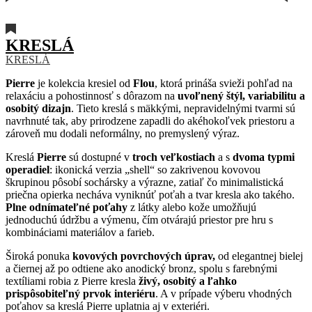
KRESLÁ
KRESLÁ
Pierre
je kolekcia kresiel od
Flou
, ktorá prináša svieži pohľad na
relaxáciu a pohostinnosť s dôrazom na
uvoľnený štýl, variabilitu a
osobitý dizajn
. Tieto kreslá s mäkkými, nepravidelnými tvarmi sú
navrhnuté tak, aby prirodzene zapadli do akéhokoľvek priestoru a
zároveň mu dodali neformálny, no premyslený výraz.
Kreslá
Pierre
sú dostupné v
troch veľkostiach
a s
dvoma typmi
operadiel
: ikonická verzia „shell“ so zakrivenou kovovou
škrupinou pôsobí sochársky a výrazne, zatiaľ čo minimalistická
priečna opierka necháva vyniknúť poťah a tvar kresla ako takého.
Plne odnímateľné poťahy
z látky alebo kože umožňujú
jednoduchú údržbu a výmenu, čím otvárajú priestor pre hru s
kombináciami materiálov a farieb.
Široká ponuka
kovových povrchových úprav,
od elegantnej bielej
a čiernej až po odtiene ako anodický bronz, spolu s farebnými
textíliami robia z Pierre kresla
živý, osobitý a ľahko
prispôsobiteľný prvok interiéru
. A v prípade výberu vhodných
poťahov sa kreslá Pierre uplatnia aj v exteriéri.