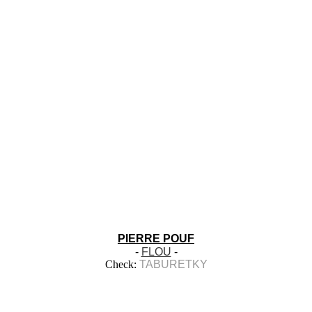
PIERRE POUF
-
FLOU
-
Check:
TABURETKY