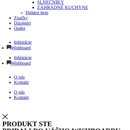
SLNEČNÍKY
ZÁHRADNÉ KUCHYNE
Hidden item
Značky
Dizajnéri
Outlet
Inšpirácie
Wishboard
Inšpirácie
Wishboard
O nás
Kontakt
O nás
Kontakt
PRODUKT STE