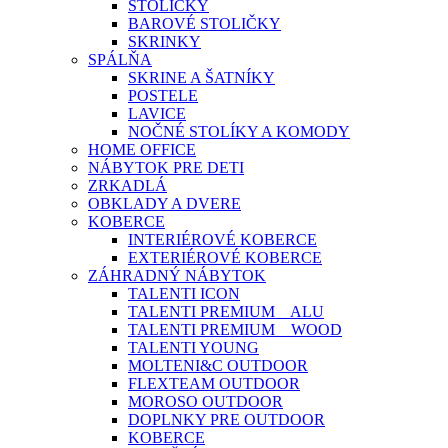
STOLIČKY
BAROVÉ STOLIČKY
SKRINKY
SPÁLŇA
SKRINE A ŠATNÍKY
POSTELE
LAVICE
NOČNÉ STOLÍKY A KOMODY
HOME OFFICE
NÁBYTOK PRE DETI
ZRKADLÁ
OBKLADY A DVERE
KOBERCE
INTERIÉROVÉ KOBERCE
EXTERIÉROVÉ KOBERCE
ZÁHRADNÝ NÁBYTOK
TALENTI ICON
TALENTI PREMIUM _ ALU
TALENTI PREMIUM _ WOOD
TALENTI YOUNG
MOLTENI&C OUTDOOR
FLEXTEAM OUTDOOR
MOROSO OUTDOOR
DOPLNKY PRE OUTDOOR
KOBERCE