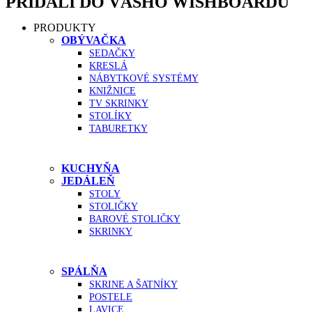
PRIDALI DO VÁŠHO WISHBOARDU
PRODUKTY
OBÝVAČKA
SEDAČKY
KRESLÁ
NÁBYTKOVÉ SYSTÉMY
KNIŽNICE
TV SKRINKY
STOLÍKY
TABURETKY
KUCHYŇA
JEDÁLEŇ
STOLY
STOLIČKY
BAROVÉ STOLIČKY
SKRINKY
SPÁLŇA
SKRINE A ŠATNÍKY
POSTELE
LAVICE