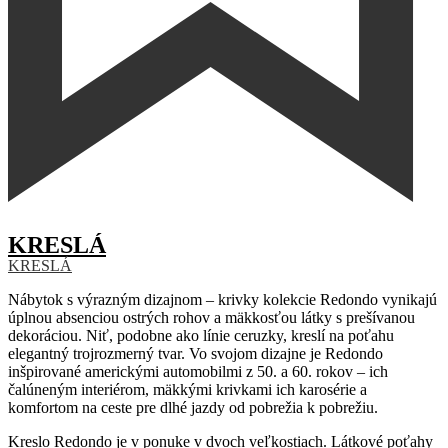
KRESLÁ
KRESLÁ
Nábytok s výrazným dizajnom – krivky kolekcie Redondo vynikajú
úplnou absenciou ostrých rohov a mäkkosťou látky s prešívanou
dekoráciou. Niť, podobne ako línie ceruzky, kreslí na poťahu
elegantný trojrozmerný tvar. Vo svojom dizajne je Redondo
inšpirované americkými automobilmi z 50. a 60. rokov – ich
čalúneným interiérom, mäkkými krivkami ich karosérie a
komfortom na ceste pre dlhé jazdy od pobrežia k pobrežiu.
Kreslo Redondo je v ponuke v dvoch veľkostiach. Látkové poťahy