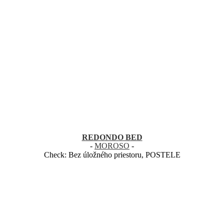
REDONDO BED
-
MOROSO
-
Check:
Bez úložného priestoru
,
POSTELE