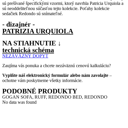
sú prešívané špecifickými vzormi, ktorý navrhla Patricia Urquiola a
sú neoddeliteľnou súčasťou tejto kolekcie. Poťahy kolekcie
sedačiek Redondo sú snímateľné.
- dizajnér -
PATRIZIA URQUIOLA
NA STIAHNUTIE ↓
technická schéma
NEZÁVÄZNÝ DOPYT
Zaujíma vás ponuka a chcete nezáväznú cenovú kalkuláciu?
Vyplňte náš elektronický formulár alebo nám zavolajte
–
ochotne vám poskytneme všetky informácie.
PODOBNÉ PRODUKTY
GOGAN SOFA, RUFF, REDONDO BED, REDONDO
No data was found