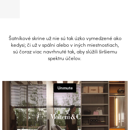
Šatníkové skrine už nie sú tak úzko vymedzené ako
kedysi; či už v spálni alebo v iných miestnostiach,
sú čoraz viac navrhnuté tak, aby slúžili širšiemu
spektru účelov.