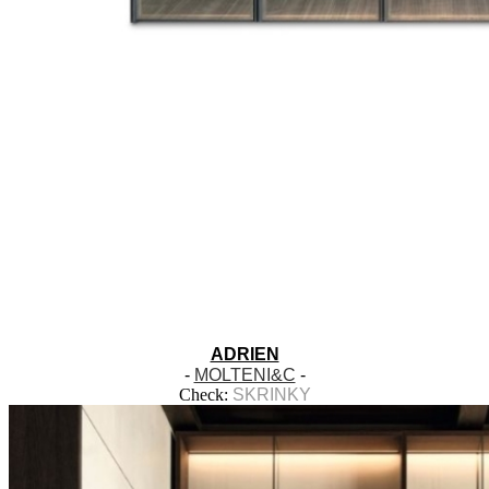
ADRIEN
-
MOLTENI&C
-
Check:
SKRINKY