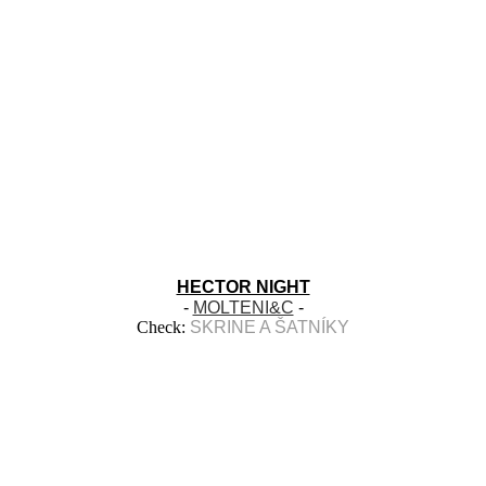
HECTOR NIGHT
-
MOLTENI&C
-
Check:
SKRINE A ŠATNÍKY