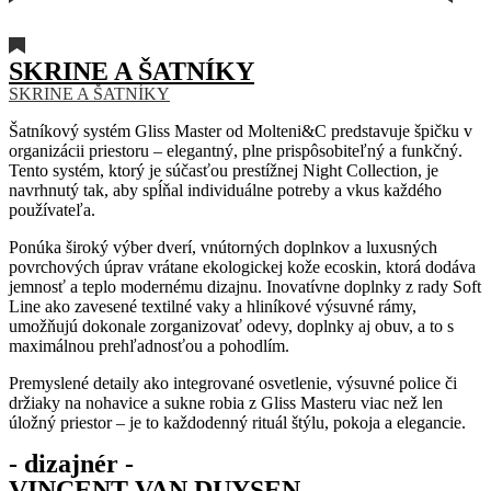
SKRINE A ŠATNÍKY
SKRINE A ŠATNÍKY
Šatníkový systém Gliss Master od Molteni&C predstavuje špičku v
organizácii priestoru – elegantný, plne prispôsobiteľný a funkčný.
Tento systém, ktorý je súčasťou prestížnej Night Collection, je
navrhnutý tak, aby spĺňal individuálne potreby a vkus každého
používateľa.
Ponúka široký výber dverí, vnútorných doplnkov a luxusných
povrchových úprav vrátane ekologickej kože ecoskin, ktorá dodáva
jemnosť a teplo modernému dizajnu. Inovatívne doplnky z rady Soft
Line ako zavesené textilné vaky a hliníkové výsuvné rámy,
umožňujú dokonale zorganizovať odevy, doplnky aj obuv, a to s
maximálnou prehľadnosťou a pohodlím.
Premyslené detaily ako integrované osvetlenie, výsuvné police či
držiaky na nohavice a sukne robia z Gliss Masteru viac než len
úložný priestor – je to každodenný rituál štýlu, pokoja a elegancie.
- dizajnér -
VINCENT VAN DUYSEN