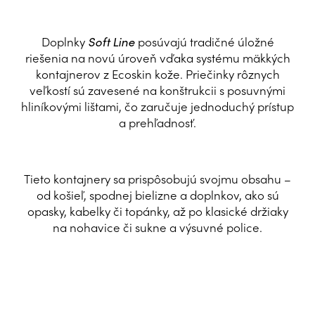
Doplnky
posúvajú tradičné úložné
Soft Line
riešenia na novú úroveň vďaka systému mäkkých
kontajnerov z Ecoskin kože. Priečinky rôznych
veľkostí sú zavesené na konštrukcii s posuvnými
hliníkovými lištami, čo zaručuje jednoduchý prístup
a prehľadnosť.
Tieto kontajnery sa prispôsobujú svojmu obsahu –
od košieľ, spodnej bielizne a doplnkov, ako sú
opasky, kabelky či topánky, až po klasické držiaky
na nohavice či sukne a výsuvné police.