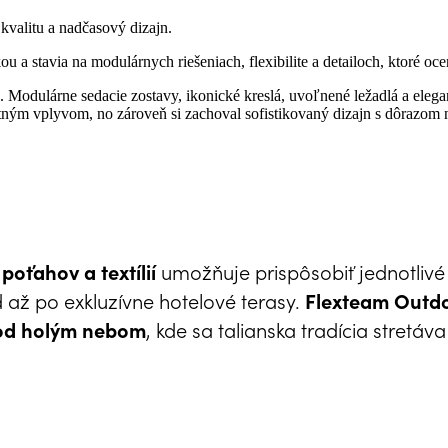
kvalitu a nadčasový dizajn.
u a stavia na modulárnych riešeniach, flexibilite a detailoch, ktoré oceni
. Modulárne sedacie zostavy, ikonické kreslá, uvoľnené ležadlá a elega
tným vplyvom, no zároveň si zachoval sofistikovaný dizajn s dôrazom na
umožňuje prispôsobiť jednotlivé
oťahov a textílií
až po exkluzívne hotelové terasy.
Flexteam Outd
, kde sa talianska tradícia stret
pod holým nebom