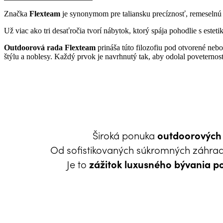
Značka
Flexteam
je synonymom pre taliansku precíznosť, remeselnú 
Už viac ako tri desaťročia tvorí nábytok, ktorý spája pohodlie s estetiko
Outdoorová rada Flexteam
prináša túto filozofiu pod otvorené nebo
štýlu a noblesy. Každý prvok je navrhnutý tak, aby odolal poveternos
Široká ponuka
outdoorových p
Od sofistikovaných súkromných záhrad 
Je to
zážitok luxusného bývania 