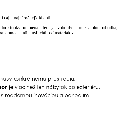
a aj tí najnáročnejší klienti.
ntné stolíky premieňajú terasy a záhrady na miesta plné pohodlia,
 jemnosť línií a ušľachtilosť materiálov.
 kusy konkrétnemu prostrediu.
je viac než len nábytok do exteriéru.
oor
áva s modernou inováciou a pohodlím.