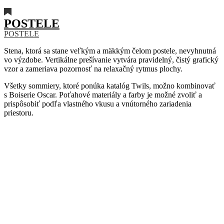
POSTELE
POSTELE
Stena, ktorá sa stane veľkým a mäkkým čelom postele, nevyhnutná
vo výzdobe. Vertikálne prešívanie vytvára pravidelný, čistý grafický
vzor a zameriava pozornosť na relaxačný rytmus plochy.
Všetky sommiery, ktoré ponúka katalóg Twils, možno kombinovať
s Boiserie Oscar. Poťahové materiály a farby je možné zvoliť a
prispôsobiť podľa vlastného vkusu a vnútorného zariadenia
priestoru.