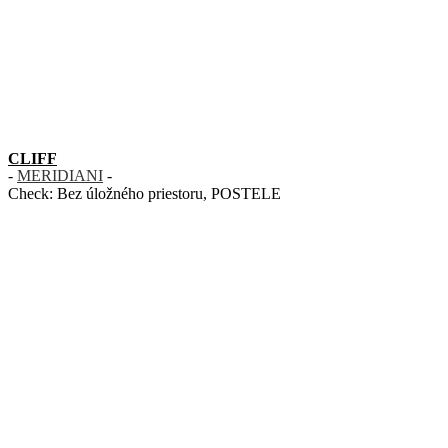
CLIFF
-
MERIDIANI
-
Check:
Bez úložného priestoru
,
POSTELE