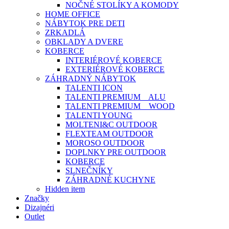
NOČNÉ STOLÍKY A KOMODY
HOME OFFICE
NÁBYTOK PRE DETI
ZRKADLÁ
OBKLADY A DVERE
KOBERCE
INTERIÉROVÉ KOBERCE
EXTERIÉROVÉ KOBERCE
ZÁHRADNÝ NÁBYTOK
TALENTI ICON
TALENTI PREMIUM _ ALU
TALENTI PREMIUM _ WOOD
TALENTI YOUNG
MOLTENI&C OUTDOOR
FLEXTEAM OUTDOOR
MOROSO OUTDOOR
DOPLNKY PRE OUTDOOR
KOBERCE
SLNEČNÍKY
ZÁHRADNÉ KUCHYNE
Hidden item
Značky
Dizajnéri
Outlet