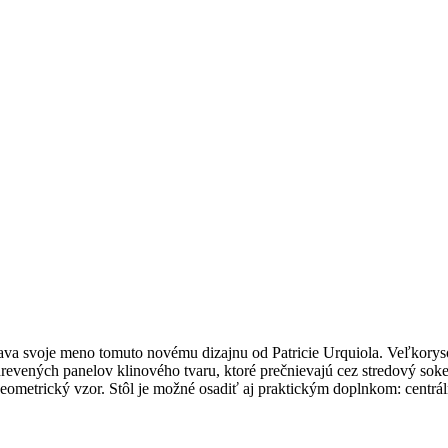
ičiava svoje meno tomuto novému dizajnu od Patricie Urquiola. Veľkory
drevených panelov klinového tvaru, ktoré prečnievajú cez stredový sok
avý geometrický vzor. Stôl je možné osadiť aj praktickým doplnkom: c