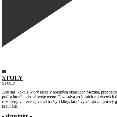
STOLY
STOLY
Asterias, kaktus, ktorý rastie v horských oblastiach Mexika, prepož
podľa ktorého dostal svoje meno. Pozostáva zo šiestich zakrivených 
rozdelený v drevenej verzii na štyri kliny, ktoré vytvárajú zaujím
krajinách.
- dizajnér -