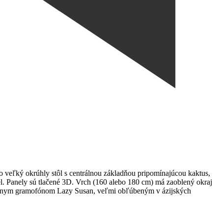
so veľký okrúhly stôl s centrálnou základňou pripomínajúcou kaktus,
el. Panely sú tlačené 3D. Vrch (160 alebo 180 cm) má zaoblený okraj
entrálnym gramofónom Lazy Susan, veľmi obľúbeným v ázijských