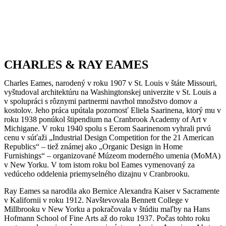
CHARLES & RAY EAMES
Charles Eames, narodený v roku 1907 v St. Louis v štáte Missouri,
vyštudoval architektúru na Washingtonskej univerzite v St. Louis a
v spolupráci s rôznymi partnermi navrhol množstvo domov a
kostolov. Jeho práca upútala pozornosť Eliela Saarinena, ktorý mu v
roku 1938 ponúkol štipendium na Cranbrook Academy of Art v
Michigane. V roku 1940 spolu s Eerom Saarinenom vyhrali prvú
cenu v súťaži „Industrial Design Competition for the 21 American
Republics“ – tiež známej ako „Organic Design in Home
Furnishings“ – organizované Múzeom moderného umenia (MoMA)
v New Yorku. V tom istom roku bol Eames vymenovaný za
vedúceho oddelenia priemyselného dizajnu v Cranbrooku.
Ray Eames sa narodila ako Bernice Alexandra Kaiser v Sacramente
v Kalifornii v roku 1912. Navštevovala Bennett College v
Millbrooku v New Yorku a pokračovala v štúdiu maľby na Hans
Hofmann School of Fine Arts až do roku 1937. Počas tohto roku