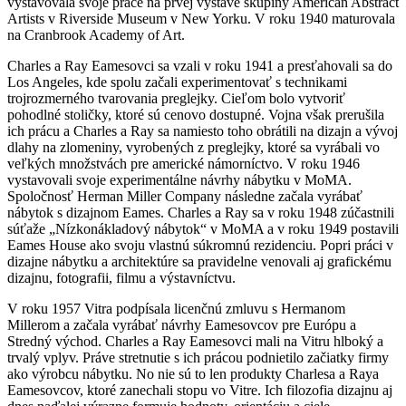
vystavovala svoje práce na prvej výstave skupiny American Abstract
Artists v Riverside Museum v New Yorku. V roku 1940 maturovala
na Cranbrook Academy of Art.
Charles a Ray Eamesovci sa vzali v roku 1941 a presťahovali sa do
Los Angeles, kde spolu začali experimentovať s technikami
trojrozmerného tvarovania preglejky. Cieľom bolo vytvoriť
pohodlné stoličky, ktoré sú cenovo dostupné. Vojna však prerušila
ich prácu a Charles a Ray sa namiesto toho obrátili na dizajn a vývoj
dlahy na zlomeniny, vyrobených z preglejky, ktoré sa vyrábali vo
veľkých množstvách pre americké námorníctvo. V roku 1946
vystavovali svoje experimentálne návrhy nábytku v MoMA.
Spoločnosť Herman Miller Company následne začala vyrábať
nábytok s dizajnom Eames. Charles a Ray sa v roku 1948 zúčastnili
súťaže „Nízkonákladový nábytok“ v MoMA a v roku 1949 postavili
Eames House ako svoju vlastnú súkromnú rezidenciu. Popri práci v
dizajne nábytku a architektúre sa pravidelne venovali aj grafickému
dizajnu, fotografii, filmu a výstavníctvu.
V roku 1957 Vitra podpísala licenčnú zmluvu s Hermanom
Millerom a začala vyrábať návrhy Eamesovcov pre Európu a
Stredný východ. Charles a Ray Eamesovci mali na Vitru hlboký a
trvalý vplyv. Práve stretnutie s ich prácou podnietilo začiatky firmy
ako výrobcu nábytku. No nie sú to len produkty Charlesa a Raya
Eamesovcov, ktoré zanechali stopu vo Vitre. Ich filozofia dizajnu aj